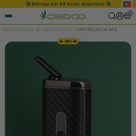
🔥 -20% com o código SUMMER20 🔥
0
PÁGINA INICIAL 🌿
>
ACESSÓRIOS
> VAPORIZADOR ACE
0 artigo
🔥 -10% 🔥
VER CARRINHO
O seu cesto está vazio.