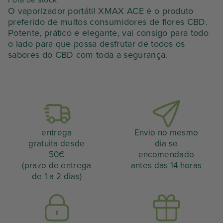
preço
preço
O vaporizador portátil XMAX ACE é o produto
preferido de muitos consumidores de flores CBD.
inicial
atual
Potente, prático e elegante, vai consigo para todo
o lado para que possa desfrutar de todos os
era:
é:
sabores do CBD com toda a segurança.
104,90
94,41
€.
€.
entrega
Envio no mesmo
gratuita desde
dia se
50€
encomendado
(prazo de entrega
antes das 14 horas
de 1 a 2 dias)