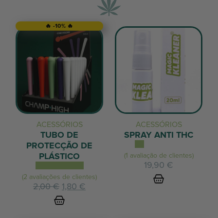
🔥 -10% 🔥
ACESSÓRIOS
ACESSÓRIOS
TUBO DE
SPRAY ANTI THC
PROTECÇÃO DE
PLÁSTICO
(1 avaliação de clientes)
19,90
€
(2 avaliações de clientes)
O
O
2,00
€
1,80
€
preço
preço
inicial
atual
era:
é: