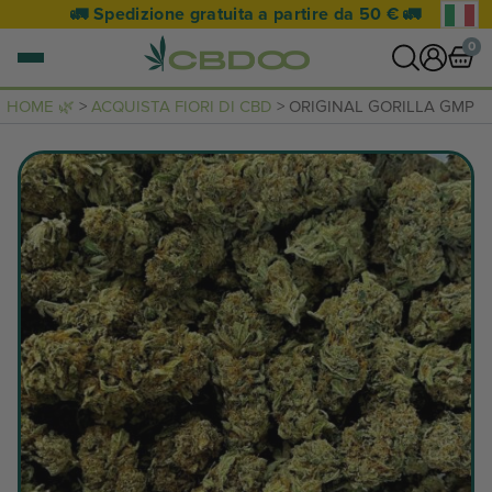
🚛 Spedizione gratuita a partire da 50 € 🚛
0
HOME 🌿
>
ACQUISTA FIORI DI CBD
> ORIGINAL GORILLA GMP
0 articoli
VEDI CARRELLO
Il carrello è vuoto.