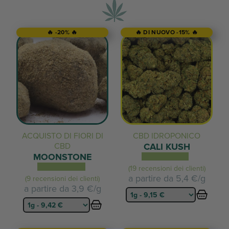
🔥 -20% 🔥
🔥 DI NUOVO -15% 🔥
ACQUISTO DI FIORI DI
CBD IDROPONICO
CBD
CALI KUSH
MOONSTONE
(19 recensioni dei clienti)
a partire da
5,4 €/g
(9 recensioni dei clienti)
a partire da
3,9 €/g