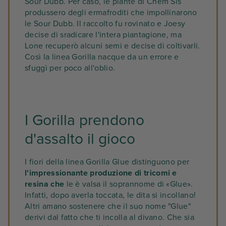
Sour Dubb. Per caso, le piante di Chem Sis
produssero degli ermafroditi che impollinarono
le Sour Dubb. Il raccolto fu rovinato e Joesy
decise di sradicare l'intera piantagione, ma
Lone recuperò alcuni semi e decise di coltivarli.
Così la linea Gorilla nacque da un errore e
sfuggì per poco all'oblio.
I Gorilla prendono
d'assalto il gioco
I fiori della linea Gorilla Glue distinguono per
l'impressionante produzione di tricomi e
resina che
le è valsa il soprannome di «Glue».
Infatti, dopo averla toccata, le dita si incollano!
Altri amano sostenere che il suo nome "Glue"
derivi dal fatto che ti incolla al divano. Che sia