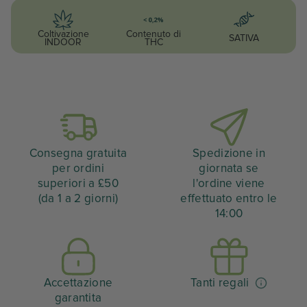
Coltivazione
Contenuto di
SATIVA
INDOOR
THC
Consegna gratuita
Spedizione in
per ordini
giornata se
superiori a £50
l'ordine viene
(da 1 a 2 giorni)
effettuato entro le
14:00
Accettazione
Tanti regali
garantita