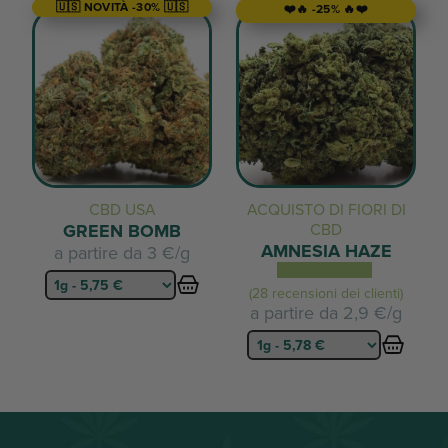
🇺🇸 NOVITÀ -30% 🇺🇸
❤️🔥 -25% 🔥❤️
CBD USA
ACQUISTO DI FIORI DI
GREEN BOMB
CBD
AMNESIA HAZE
a partire da
3 €/g
(28 recensioni dei clienti)
a partire da
2,9 €/g