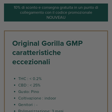
10% di sconto e consegna gratuita in un punto di
collegamento con il codice promozionale
NOUVEAU
Original Gorilla GMP
caratteristiche
eccezionali
THC : < 0.2%
CBD : < 25%
Gusto: Pino
Coltivazione : indoor
Genitori : -
Polimerizzazione: 3 mesi