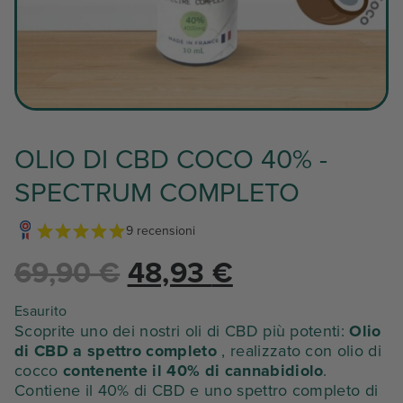
OLIO DI CBD COCO 40% -
SPECTRUM COMPLETO
9 recensioni
Il
Il
69,90
€
48,93
€
prezzo
prezzo
Esaurito
Scoprite uno dei nostri oli di CBD più potenti:
Olio
di CBD a spettro completo
, realizzato con olio di
iniziale
attuale
cocco
contenente il 40% di cannabidiolo
.
Contiene il 40% di CBD e uno spettro completo di
era:
è: