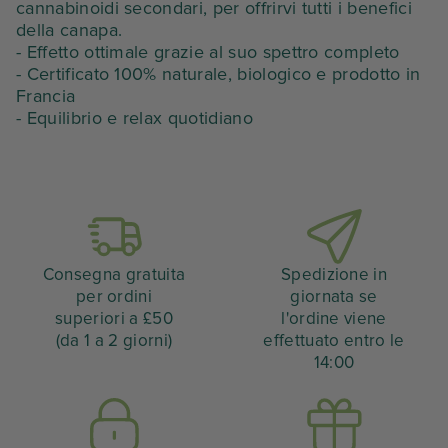
cannabinoidi secondari, per offrirvi tutti i benefici
della canapa.
69,90
48,93
- Effetto ottimale grazie al suo spettro completo
- Certificato 100% naturale, biologico e prodotto in
€.
€.
Francia
- Equilibrio e relax quotidiano
Consegna gratuita
Spedizione in
per ordini
giornata se
superiori a £50
l'ordine viene
(da 1 a 2 giorni)
effettuato entro le
14:00