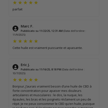
parfait
Marc F.
Pubblicato su 11/22/25, 12:31 AM
(Data dell'ordine :
11/9/2025)
Cette huile est vraiment puissante et apaisante.
Eric J.
Pubblicato su 11/16/25, 8:18 PM
(Data dell'ordine :
10/7/2025)
Bonjour, J’aurais vraiment besoin d’une huile de CBD à
forte concentration pour apaiser mes douleurs
articulaires et musculaires : le dos, la nuque, les
épaules, les bras et les poignets réclament un peu de
répit. Je ne peux consommer le CBD qu’en huile, puisque
je ne fume pas. Si la plante peut se prendre autrement