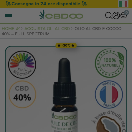
🔥 -20% con il codice SUMMER20 🔥
0
HOME 🌿
>
ACQUISTA OLI AL CBD
> OLIO AL CBD E COCCO
40% – FULL SPECTRUM
0 articoli
VEDI CARRELLO
🔥 -30% 🔥
Il carrello è vuoto.