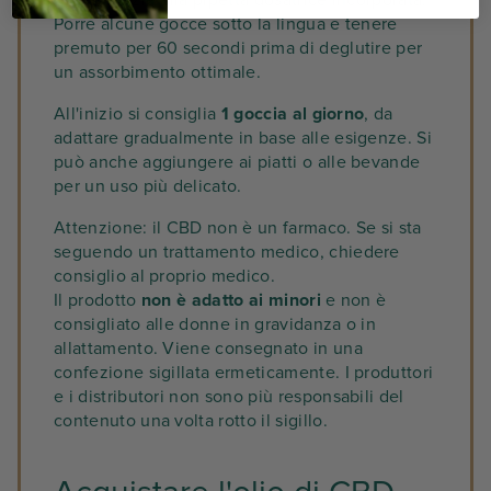
Porre alcune gocce sotto la lingua e tenere
premuto per 60 secondi prima di deglutire per
un assorbimento ottimale.
All'inizio si consiglia
1 goccia al giorno
, da
adattare gradualmente in base alle esigenze. Si
può anche aggiungere ai piatti o alle bevande
per un uso più delicato.
Attenzione: il CBD non è un farmaco. Se si sta
seguendo un trattamento medico, chiedere
consiglio al proprio medico.
Il prodotto
non è adatto ai minori
e non è
consigliato alle donne in gravidanza o in
allattamento. Viene consegnato in una
confezione sigillata ermeticamente. I produttori
e i distributori non sono più responsabili del
contenuto una volta rotto il sigillo.